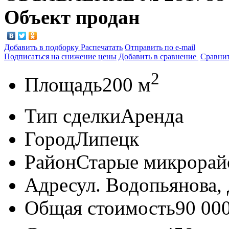
Объект продан
Добавить в подборку
Распечатать
Отправить по e-mail
Подписаться на снижение цены
Добавить в сравнение
Сравни
2
Площадь
200 м
Тип сделки
Аренда
Город
Липецк
Район
Старые микрора
Адрес
ул. Водопьянова, д
Общая стоимость
90 00