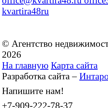
office@kvartira48.ru offic
kvartira48ru
© Агентство недвижимост
2026
На главную
Карта сайта
Разработка сайта –
Интар
Напишите нам!
+7-909-222-78-37