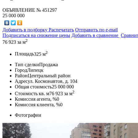
ОБЪЯВЛЕНИЕ
№ 451297
25 000 000
Добавить в подборку
Распечатать
Отправить по e-mail
Подписаться на снижение цены
Добавить в сравнение
Сравни
2
76 923
за м
2
Площадь
325 м
Тип сделки
Продажа
Город
Липецк
Район
Центральный район
Адрес
ул. Космонавтов, д. 104
Общая стоимость
25 000 000
2
Стоимость кв. м
76 923
за м
Комиссия агента, %
0
Комиссия клиента, %
0
Фотографии