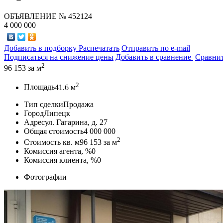
ОБЪЯВЛЕНИЕ
№ 452124
4 000 000
Добавить в подборку
Распечатать
Отправить по e-mail
Подписаться на снижение цены
Добавить в сравнение
Сравни
2
96 153
за м
2
Площадь
41.6 м
Тип сделки
Продажа
Город
Липецк
Адрес
ул. Гагарина, д. 27
Общая стоимость
4 000 000
2
Стоимость кв. м
96 153
за м
Комиссия агента, %
0
Комиссия клиента, %
0
Фотографии