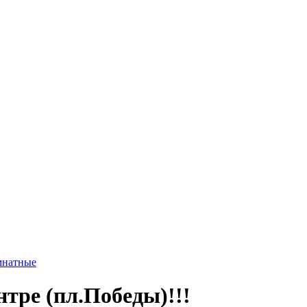
мнатные
нтре (пл.Победы)!!!