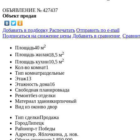
ОБЪЯВЛЕНИЕ
№ 427437
Объект продан
Добавить в подборку
Распечатать
Отправить по e-mail
Подписаться на снижение цены
Добавить в сравнение
Сравни
2
Площадь
40 м
2
Площадь жилая
18,5 м
2
Площадь кухни
10,5 м
Кол-во комнат
1
Тип комнат
раздельные
Этаж
13
Этажность дома
16
Свободная планировка
да
Ремонт
без отделки
Материал здания
кирпичный
Вид из окон
во двор
Тип сделки
Продажа
Город
Липецк
Район
пр-т Победы
Адрес
пер. Яблочкина, д. нов.
Общая стоимость
1 850 000