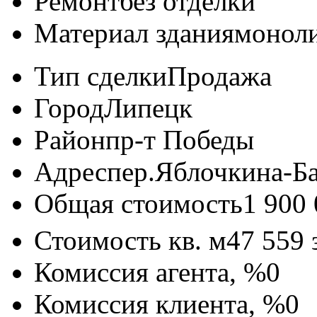
Ремонт
без отделки
Материал здания
монол
Тип сделки
Продажа
Город
Липецк
Район
пр-т Победы
Адрес
пер.Яблочкина-Ба
Общая стоимость
1 900
Стоимость кв. м
47 559
Комиссия агента, %
0
Комиссия клиента, %
0