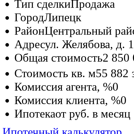
Тип сделки
Продажа
Город
Липецк
Район
Центральный рай
Адрес
ул. Желябова, д. 
Общая стоимость
2 850
Стоимость кв. м
55 882
Комиссия агента, %
0
Комиссия клиента, %
0
Ипотека
от
руб. в месяц
Ипотечный калькулятор