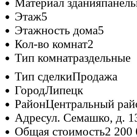
Материал здания
панел
Этаж
5
Этажность дома
5
Кол-во комнат
2
Тип комнат
раздельные
Тип сделки
Продажа
Город
Липецк
Район
Центральный рай
Адрес
ул. Семашко, д. 1
Общая стоимость
2 200