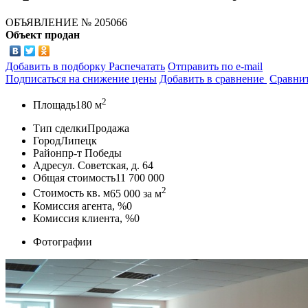
ОБЪЯВЛЕНИЕ
№ 205066
Объект продан
Добавить в подборку
Распечатать
Отправить по e-mail
Подписаться на снижение цены
Добавить в сравнение
Сравни
2
Площадь
180 м
Тип сделки
Продажа
Город
Липецк
Район
пр-т Победы
Адрес
ул. Советская, д. 64
Общая стоимость
11 700 000
2
Стоимость кв. м
65 000
за м
Комиссия агента, %
0
Комиссия клиента, %
0
Фотографии