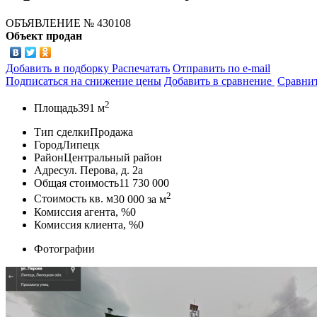
ОБЪЯВЛЕНИЕ
№ 430108
Объект продан
Добавить в подборку
Распечатать
Отправить по e-mail
Подписаться на снижение цены
Добавить в сравнение
Сравни
2
Площадь
391 м
Тип сделки
Продажа
Город
Липецк
Район
Центральный район
Адрес
ул. Перова, д. 2а
Общая стоимость
11 730 000
2
Стоимость кв. м
30 000
за м
Комиссия агента, %
0
Комиссия клиента, %
0
Фотографии