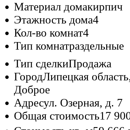
Материал дома
кирпич
Этажность дома
4
Кол-во комнат
4
Тип комнат
раздельные
Тип сделки
Продажа
Город
Липецкая область
Доброе
Адрес
ул. Озерная, д. 7
Общая стоимость
17 90