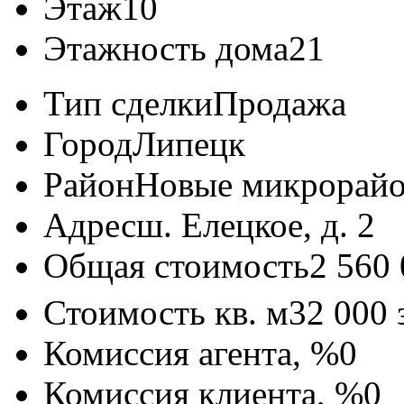
Этаж
10
Этажность дома
21
Тип сделки
Продажа
Город
Липецк
Район
Новые микрорай
Адрес
ш. Елецкое, д. 2
Общая стоимость
2 560
Стоимость кв. м
32 000
Комиссия агента, %
0
Комиссия клиента, %
0