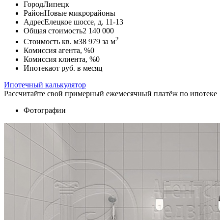
Город
Липецк
Район
Новые микрорайоны
Адрес
Елецкое шоссе, д. 11-13
Общая стоимость
2 140 000
2
Стоимость кв. м
38 979
за м
Комиссия агента, %
0
Комиссия клиента, %
0
Ипотека
от
руб. в месяц
Ипотечный калькулятор
Рассчитайте свой примерный ежемесячный платёж по ипотеке
Фотографии