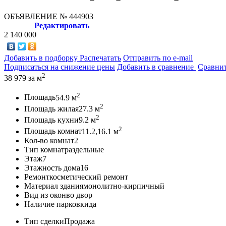
ОБЪЯВЛЕНИЕ
№ 444903
Редактировать
2 140 000
Добавить в подборку
Распечатать
Отправить по e-mail
Подписаться на снижение цены
Добавить в сравнение
Сравни
2
38 979
за м
2
Площадь
54.9 м
2
Площадь жилая
27.3 м
2
Площадь кухни
9.2 м
2
Площадь комнат
11.2,16.1 м
Кол-во комнат
2
Тип комнат
раздельные
Этаж
7
Этажность дома
16
Ремонт
косметический ремонт
Материал здания
монолитно-кирпичный
Вид из окон
во двор
Наличие парковки
да
Тип сделки
Продажа