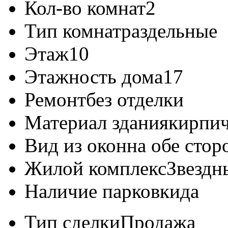
Кол-во комнат
2
Тип комнат
раздельные
Этаж
10
Этажность дома
17
Ремонт
без отделки
Материал здания
кирпи
Вид из окон
на обе сто
Жилой комплекс
Звездн
Наличие парковки
да
Тип сделки
Продажа