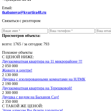
Email:
tkabanova@kvartira48.ru
Связаться с риэлтором
Просмотров объекта:
всего:
1765
/ за сегодня:
793
Похожие объекты
С ЦЕНОЙ НИЖЕ:
Двухкомнатная квартира на 11 микрорайоне !!!
2 050 000
Живите в центре!
2 130 000
Двушка с изолированными комнатами на НЛМК
2 190 000
Двухкомнатная квартира на Терешковой!
2 300 000
Двушка с видом на Быханов Сад!
2 350 000
С ТАКОЙ ЖЕ ЦЕНОЙ:
Этим адресом Вы будете гордиться!