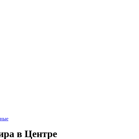
тные
ира в Центре