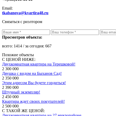
Email:
tkabanova@kvartira48.ru
Связаться с риэлтором
Просмотров объекта:
всего:
1414
/ за сегодня:
667
Похожие объекты
С ЦЕНОЙ НИЖЕ:
Двухкомнатная квартира на Терешковой!
2 300 000
Двушка с видом на Быханов Сад!
2 350 000
Этим адресом Вы будете гордиться!
2 390 000
Штучный экземпляр!
2 450 000
Квартира ждет своих покупателей!
2 500 000
С ТАКОЙ ЖЕ ЦЕНОЙ:
Двухкомнатная квартира на 27 микрорайоне.