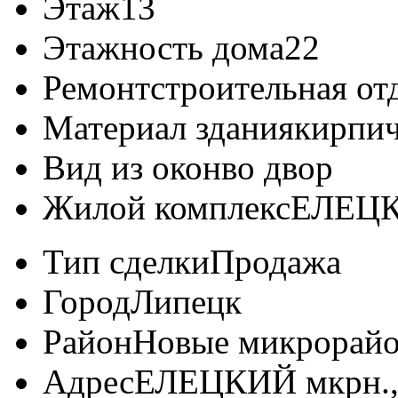
Этаж
13
Этажность дома
22
Ремонт
строительная от
Материал здания
кирпи
Вид из окон
во двор
Жилой комплекс
ЕЛЕЦ
Тип сделки
Продажа
Город
Липецк
Район
Новые микрорай
Адрес
ЕЛЕЦКИЙ мкрн., д