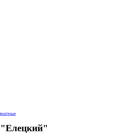
мнатные
 "Елецкий"