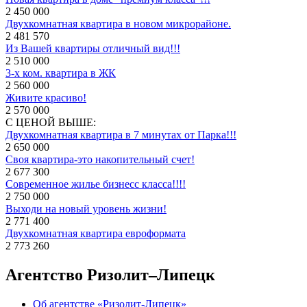
2 450 000
Двухкомнатная квартира в новом микрорайоне.
2 481 570
Из Вашей квартиры отличный вид!!!
2 510 000
3-х ком. квартира в ЖК
2 560 000
Живите красиво!
2 570 000
С ЦЕНОЙ ВЫШЕ:
Двухкомнатная квартира в 7 минутах от Парка!!!
2 650 000
Своя квартира-это накопительный счет!
2 677 300
Современное жилье бизнесс класса!!!!
2 750 000
Выходи на новый уровень жизни!
2 771 400
Двухкомнатная квартира евроформата
2 773 260
Агентство Ризолит–Липецк
Об агентстве «Ризолит-Липецк»