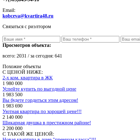
Email:
kobceva@kvartira48.ru
Связаться с риэлтором
Просмотров объекта:
всего:
2031
/ за сегодня:
641
Похожие объекты
С ЦЕНОЙ НИЖЕ:
2-х ком. квартира в ЖК
1 980 000
Успейте купить по выгодной цене
1 983 500
Вы будете гордиться этим адресом!
1 983 690
Уютная квартира по хорошей цене!!!
2 140 000
Шикарная двушка в престижном районе!
2 200 000
С ТАКОЙ ЖЕ ЦЕНОЙ:
Новая квартира в доме "премиум класса"!!!